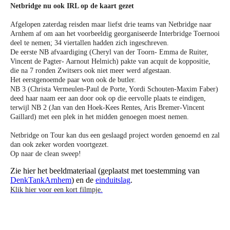
Netbridge nu ook IRL op de kaart gezet
Afgelopen zaterdag reisden maar liefst drie teams van Netbridge naar
Arnhem af om aan het voorbeeldig georganiseerde Interbridge Toernooi
deel te nemen; 34 viertallen hadden zich ingeschreven.
De eerste
NB afvaardiging
(Cheryl van der Toorn- Emma de Ruiter,
Vincent de Pagter- Aarnout Helmich) pakte van acquit de koppositie,
die na 7 ronden Zwitsers ook niet meer werd afgestaan.
Het eerstgenoemde paar won ook de butler.
NB 3 (Christa Vermeulen-Paul de Porte, Yordi Schouten-Maxim Faber)
deed haar naam eer aan door ook op die eervolle plaats te eindigen,
terwijl NB 2 (Jan van den Hoek-Kees Rentes, Aris Bremer-Vincent
Gaillard) met een plek in het midden genoegen moest nemen.
Netbridge on Tour kan dus een geslaagd project worden genoemd en zal
dan ook zeker worden voortgezet.
Op naar de clean sweep!
Zie hier het beeldmateriaal (geplaatst met toestemming van
DenkTankArnhem
) en de
einduitslag
.
Klik hier voor een kort filmpje.