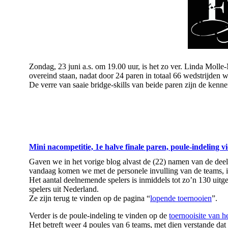
Zondag, 23 juni a.s. om 19.00 uur, is het zo ver. Linda Mol
overeind staan, nadat door 24 paren in totaal 66 wedstrijden w
De verre van saaie bridge-skills van beide paren zijn de ken
Mini nacompetitie, 1e halve finale paren, poule-indeling v
Gaven we in het vorige blog alvast de (22) namen van de dee
vandaag komen we met de personele invulling van de teams, in
Het aantal deelnemende spelers is inmiddels tot zo’n 130 uitg
spelers uit Nederland.
Ze zijn terug te vinden op de pagina “
lopende toernooien
”.
Verder is de poule-indeling te vinden op de
toernooisite van he
Het betreft weer 4 poules van 6 teams, met dien verstande dat