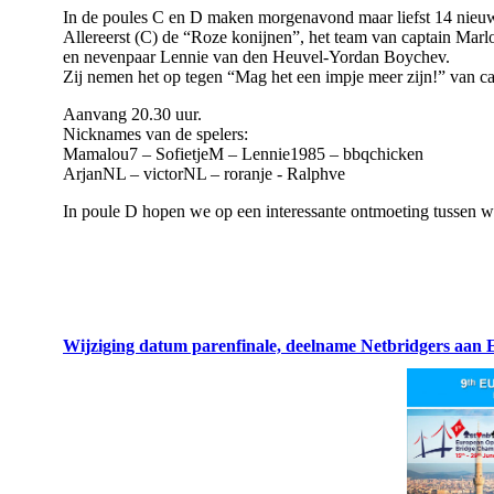
In de poules C en D maken morgenavond maar liefst 14 nieu
Allereerst (C) de “Roze konijnen”, het team van captain Marl
en nevenpaar Lennie van den Heuvel-Yordan Boychev.
Zij nemen het op tegen “Mag het een impje meer zijn!” van c
Aanvang 20.30 uur.
Nicknames van de spelers:
Mamalou7 – SofietjeM – Lennie1985 – bbqchicken
ArjanNL – victorNL – roranje - Ralphve
In poule D hopen we op een interessante ontmoeting tussen w
Wijziging datum parenfinale, deelname Netbridgers aan E