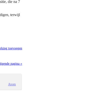
tie, die na 7
igen, terwijl
rking toevoegen
lgende pagina »
Atom