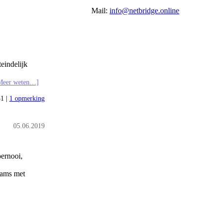
Mail:
info@netbridge.online
eindelijk
Meer weten…]
31 |
1 opmerking
05.06.2019
oernooi,
eams met