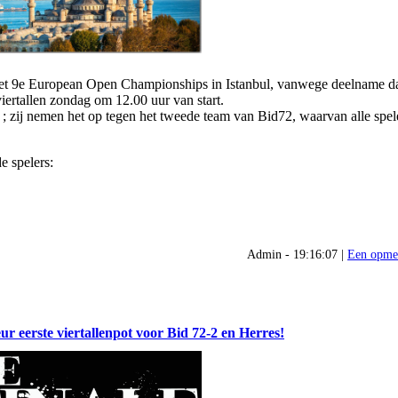
et 9
e
European Open Championships in Istanbul, vanwege deelname d
viertallen zondag om 12.00 uur van start.
 ; zij nemen het op tegen het tweede team van Bid72, waarvan alle spel
e spelers:
Admin - 19:16:07 |
Een opme
r eerste viertallenpot voor Bid 72-2 en Herres!