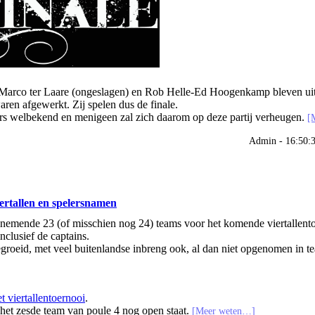
le-Marco ter Laare (ongeslagen) en Rob Helle-Ed Hoogenkamp bleven uit
aren afgewerkt. Zij spelen dus de finale.
ners welbekend en menigeen zal zich daarom op deze partij verheugen.
[
Admin - 16:50:
iertallen en spelersnamen
lnemende 23 (of misschien nog 24) teams voor het komende viertallent
clusief de captains.
egroeid, met veel buitenlandse inbreng ook, al dan niet opgenomen in t
t viertallentoernooi
.
 het zesde team van poule 4 nog open staat.
[Meer weten…]