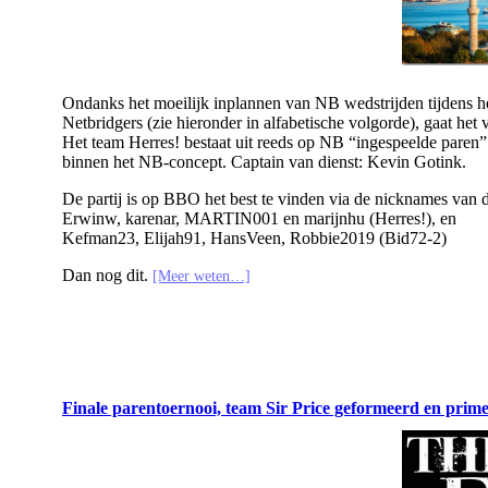
Ondanks het moeilijk inplannen van NB wedstrijden tijdens h
Netbridgers (zie hieronder in alfabetische volgorde), gaat het 
Het team Herres! bestaat uit reeds op NB “ingespeelde paren”
binnen het NB-concept. Captain van dienst: Kevin Gotink.
De partij is op BBO het best te vinden via de nicknames van d
Erwinw, karenar, MARTIN001 en marijnhu (Herres!), en
Kefman23, Elijah91, HansVeen, Robbie2019 (Bid72-2)
Dan nog dit.
[Meer weten…]
Finale parentoernooi, team Sir Price geformeerd en primeu